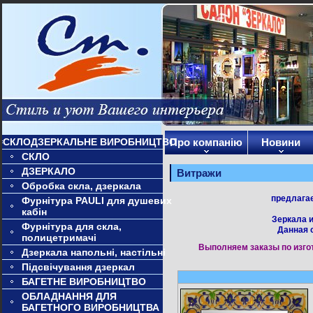
СКЛОДЗЕРКАЛЬНЕ ВИРОБНИЦТВО
Про компанію
Новини
СКЛО
ДЗЕРКАЛО
Витражи
Обробка скла, дзеркала
предлага
Фурнітура PAULI для душевих
кабін
Зеркала и
Фурнітура для скла,
Данная 
полицетримачі
Выполняем заказы по изго
Дзеркала напольні, настільні
Підсвічування дзеркал
БАГЕТНЕ ВИРОБНИЦТВО
ОБЛАДНАННЯ ДЛЯ
БАГЕТНОГО ВИРОБНИЦТВА