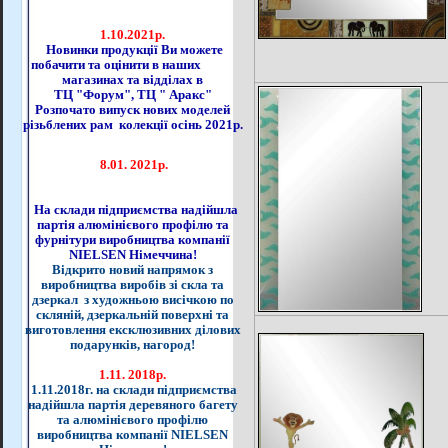
1.10.2021р.
Новинки продукції Ви можете
побачити та оцінити в наших
магазинах та відділах в
ТЦ "Форум", ТЦ " Аракс"
Розпочато випуск нових моделей
різьблених рам колекції осінь 2021р.
8.01. 2021р.
На склади підприємства надійшла
партія алюмінієвого профілю та
фурнітури виробництва компанії
NIELSEN Німеччина!
Відкрито новий напрямок з
виробництва виробів зі скла та
дзеркал з художньою висічкою по
скляній, дзеркальній поверхні та
виготовлення ексклюзивних ділових
подарунків, нагород!
1.11. 2018р.
1.11.2018г. на склади підприємства
надійшла партія деревяного багету
та алюмінієвого профілю
виробництва компанії NIELSEN