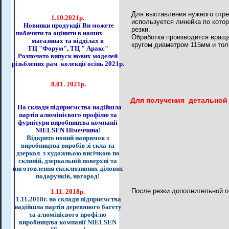
Для выставления нужного отре
1.10.2021р.
используется
линейка по кото
Новинки продукції Ви можете
резки.
побачити та оцінити в наших
Обработка
производится вращ
магазинах та відділах в
кругом диаметром 115мм и то
ТЦ "Форум", ТЦ " Аракс"
Розпочато випуск нових моделей
різьблених рам колекції осінь 2021р.
8.01. 2021р.
Для получения детальной
На склади підприємства надійшла
партія алюмінієвого профілю та
фурнітури виробництва компанії
NIELSEN Німеччина!
Відкрито новий напрямок з
виробництва виробів зі скла та
дзеркал з художньою висічкою по
скляній, дзеркальній поверхні та
виготовлення ексклюзивних ділових
подарунків, нагород!
После резки дополнительной о
1.11. 2018р.
1.11.2018г. на склади підприємства
надійшла партія деревяного багету
та алюмінієвого профілю
виробництва компанії NIELSEN