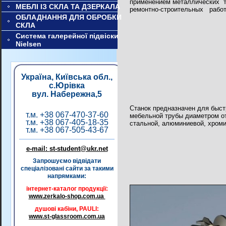
применением металлических
МЕБЛІ ІЗ СКЛА ТА ДЗЕРКАЛА
ремонтно-строительных
работ
ОБЛАДНАННЯ ДЛЯ ОБРОБКИ
СКЛА
Система галерейної підвіски
Nielsen
Україна, Київська обл.,
с.Юрівка
вул. Набережна,5
Станок предназначен для
быст
т.м. +38 067-470-37-60
мебельной трубы диаметром о
т.м. +38 067-405-18-35
стальной, алюминиевой, хроми
т.м. +38 067-505-43-67
e-mail:
st-student@ukr.net
Запрошуємо відвідати
спеціалізовані сайти за такими
напрямками:
інтернет-каталог продукції:
www.zerkalo-shop.com.ua
душові кабіни, PAULI:
www.st-glassroom.com.ua