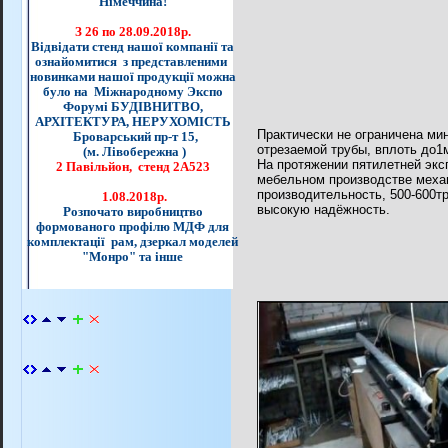
Німеччина!
З 26 по 28.09.2018р.
Відвідати стенд нашої компанії та
ознайомитися з представленими
новинками нашої продукції можна
було на Міжнародному Экспо
Форумі БУДІВНИТВО,
АРХІТЕКТУРА, НЕРУХОМІСТЬ
Практически не
ограничена ми
Броварський пр-т 15,
отрезаемой трубы, вплоть до1
(м. Лівобережна )
На протяжении пятилетней экс
2 Павільйон, стенд 2А523
мебельном производстве меха
производительность, 500-600тр
1.08.2018р.
высокую надёжность.
Розпочато виробництво
формованого профілю МДФ для
комплектації рам, дзеркал моделей
"Монро" та інше