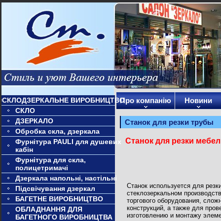
СКЛОДЗЕРКАЛЬНЕ ВИРОБНИЦТВО
Про компанію
Новини
СКЛО
ДЗЕРКАЛО
Станок для резки трубы
Обробка скла, дзеркала
Станок для резки мебе
Фурнітура PAULI для душевих
кабін
Фурнітура для скла,
полицетримачі
Дзеркала напольні, настільні
Станок используется для резк
Підсвічування дзеркал
стеклозеркальном производств
БАГЕТНЕ ВИРОБНИЦТВО
торгового оборудования, слож
конструкций, а также для пров
ОБЛАДНАННЯ ДЛЯ
изготовлению и монтажу элеме
БАГЕТНОГО ВИРОБНИЦТВА