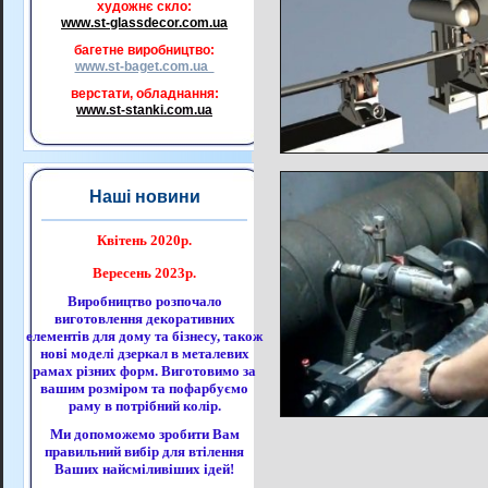
художнє скло:
www.st-glassdecor.com.ua
багетне виробництво:
www.st-baget.com.ua
верстати, обладнання:
www.st-stanki.com.ua
Наші новини
Квітень 2020р.
Вересень 2023р.
Виробництво розпочало
виготовлення декоративних
елементів для дому та бізнесу, також
нові моделі дзеркал в металевих
рамах різних форм. Виготовимо за
вашим розміром та пофарбуємо
раму в потрібний колір.
Ми допоможемо зробити Вам
правильний вибір для втілення
Ваших найсміливіших ідей!