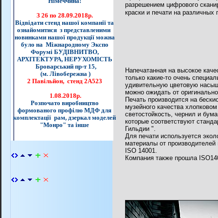
Німеччина!
разрешением цифрового скани
краски и печати на различных 
З 26 по 28.09.2018р.
Відвідати стенд нашої компанії та
ознайомитися з представленими
новинками нашої продукції можна
було на Міжнародному Экспо
Форумі БУДІВНИТВО,
АРХІТЕКТУРА, НЕРУХОМІСТЬ
Броварський пр-т 15,
Напечатанная на высокое каче
(м. Лівобережна )
только какие-то очень специа
2 Павільйон, стенд 2А523
удивительную цветовую насыще
можно ожидать от оригинально
1.08.2018р.
Печать производится на бески
Розпочато виробництво
музейного качества хлопковом
формованого профілю МДФ для
светостойкость, чернил и бума
комплектації рам, дзеркал моделей
которые соответствуют станда
"Монро" та інше
Гильдии ".
Для печати используется
экол
материалы
от производителей
ISO
14001.
Компания также
прошла
ISO
14