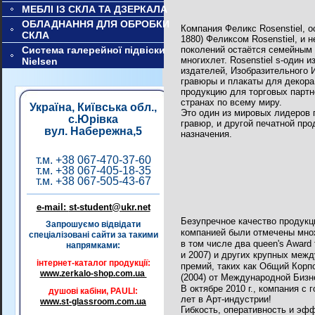
МЕБЛІ ІЗ СКЛА ТА ДЗЕРКАЛА
ОБЛАДНАННЯ ДЛЯ ОБРОБКИ
Компания Феликс
Rosenstiel
, 
СКЛА
1880) Феликсом
Rosenstiel
, и 
Система галерейної підвіски
поколений
остаётся
семейным 
многихлет.
Rosenstiel
s
-один и
Nielsen
издателей, Изобразительного 
гравюры и плакаты для декора
продукцию для торговых партн
странах по всему миру.
Україна, Київська обл.,
Это один из мировых лидеров 
с.Юрівка
гравюр,
и другой печатной
про
вул. Набережна,5
назначения.
т.м. +38 067-470-37-60
т.м. +38 067-405-18-35
т.м. +38 067-505-43-67
e-mail:
st-student@ukr.net
Безупречное качество продукц
Запрошуємо відвідати
компанией были отмечены мно
спеціалізовані сайти за такими
в том числе два
queen
'
s
Award
напрямками:
и 2007) и других крупных меж
інтернет-каталог продукції:
премий, таких как Общий Корп
www.zerkalo-shop.com.ua
(2004) от Международной Бизн
В октябре
2010 г
., компания с 
душові кабіни, PAULI:
лет в Арт-индустрии!
www.st-glassroom.com.ua
Гибкость, оперативность и эф