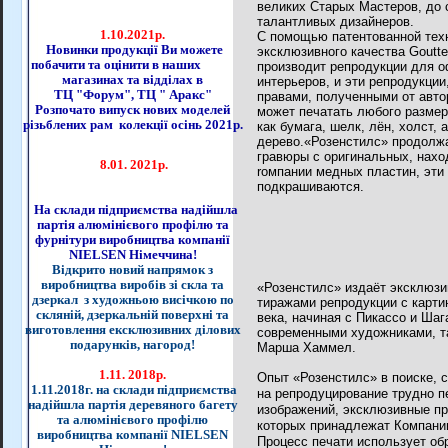
великих Старых Мастеров, до
талантливых дизайнеров.
1.10.2021р.
С помощью патентованной тех
Новинки продукції Ви можете
эксклюзивного качества Goutte
побачити та оцінити в наших
производит репродукции для 
магазинах та відділах в
интерьеров, и эти репродукции,
ТЦ "Форум", ТЦ " Аракс"
правами, полученными от авто
Розпочато випуск нових моделей
может печатать любого размер
різьблених рам колекції осінь 2021р.
как бумага, шелк, лён, холст, 
дерево.«Розенстилc» продолжа
гравюры с оригинальных, нахо
8.01. 2021р.
rомпании медных пластин, эти
подкрашиваются.
На склади підприємства надійшла
партія алюмінієвого профілю та
фурнітури виробництва компанії
NIELSEN Німеччина!
Відкрито новий напрямок з
виробництва виробів зі скла та
«Розенстилc» издаёт эксклюз
дзеркал з художньою висічкою по
тиражами репродукции с карти
скляній, дзеркальній поверхні та
века, начиная с Пикассо и Шаг
виготовлення ексклюзивних ділових
современными художниками, та
подарунків, нагород!
Марша Хаммел.
1.11. 2018р.
Опыт «Розенстилc» в поиске, 
1.11.2018г. на склади підприємства
на репродуцирование трудно п
надійшла партія деревяного багету
изображений, эксклюзивные пр
та алюмінієвого профілю
которых принадлежат Компании
виробництва компанії NIELSEN
Процесс печати использует об