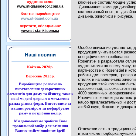
художнє скло:
ключевые составляющие успех
www.st-glassdecor.com.ua
Динамичная команда дизайнер
коллективный опыт, от дизайна
багетне виробництво:
дизайна, живописи и рисунка.
www.st-baget.com.ua
верстати, обладнання:
www.st-stanki.com.ua
Особое внимание уделяется, д
продукции учитываются разно
Наші новини
специфические требования.
Rosenstiel s разработала отли
художниками по всему миру, к
Квітень 2020р.
партнерстве с
Rosenstiel
и кот
работы для постеров,
гравюр и
Вересень 2023р.
стилях и направлениях живопи
Виробництво розпочало
продукции этой компании
быть
современной, высокоэстетичной
виготовлення декоративних
4000 различных изображенией.
елементів для дому та бізнесу, також
Различные коллекции иллюстр
нові моделі дзеркал в металевих
набор привлекательных и дост
рамах різних форм. Виготовимо за
любой вкус, бюджет и декора
вашим розміром та пофарбуємо
раму в потрібний колір.
Ми допоможемо зробити Вам
правильний вибір для втілення
Отпечатки есть в традиционно
Ваших найсміливіших ідей!
в том числе подборка лучших 