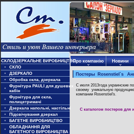
СКЛОДЗЕРКАЛЬНЕ ВИРОБНИЦТВО
Про компанію
Новини
СКЛО
ДЗЕРКАЛО
Постеры Rosenstiel`s Ан
Обробка скла, дзеркала
С июля 2013года украинские п
Фурнітура PAULI для душевих
своему
уникальную продукцию
кабін
компании Rosenstiel's.
Фурнітура для скла,
полицетримачі
Дзеркала напольні, настільні
С каталогом постеров для 
Підсвічування дзеркал
БАГЕТНЕ ВИРОБНИЦТВО
ОБЛАДНАННЯ ДЛЯ
БАГЕТНОГО ВИРОБНИЦТВА