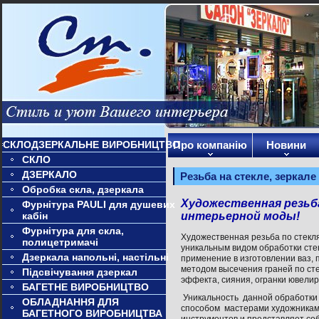
СКЛОДЗЕРКАЛЬНЕ ВИРОБНИЦТВО
Про компанію
Новини
СКЛО
ДЗЕРКАЛО
Резьба на стекле, зеркале
Обробка скла, дзеркала
Художественная резьба
Фурнітура PAULI для душевих
кабін
интерьерной моды!
Фурнітура для скла,
Художественная резьба по стекл
полицетримачі
уникальным видом обработки сте
Дзеркала напольні, настільні
применение в изготовлении ваз, 
методом высечения граней по ст
Підсвічування дзеркал
эффекта, сияния, огранки ювелир
БАГЕТНЕ ВИРОБНИЦТВО
Уникальность данной обработки 
ОБЛАДНАННЯ ДЛЯ
способом мастерами художниками
БАГЕТНОГО ВИРОБНИЦТВА