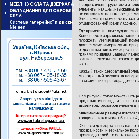
инструментов и представляет со
МЕБЛІ ІЗ СКЛА ТА ДЗЕРКАЛА
Процесс очень трудоёмкий и сло
элементы изящны, изысканны, н
ОБЛАДНАННЯ ДЛЯ ОБРОБКИ
не смывается, не выгорает, не м
СКЛА
Эти элементы можно коснуться и
Система галерейної підвіски
отшлифованной грани ладонью.
Nielsen
Где применять такие художестве
Конечно же в зеркальных панно- 
плоскости увеличивающей помещ
даже самому камерному интерьер
Україна, Київська обл.,
отдельными плитками зеркальног
с.Юрівка
гранями придавая Вашему панно н
вул. Набережна,5
главное невесомость, красоту пр
света.
т.м. +38 067-470-37-60
Каждый такой декоративный элем
т.м. +38 067-405-18-35
многогранный рисунок по поверхн
т.м. +38 067-505-43-67
зависимости от размера декорат
e-mail:
st-student@ukr.net
Сам рисунок также может быть 
Запрошуємо відвідати
предприятия исходя из акцентов
спеціалізовані сайти за такими
дизайнера, размеров элемента и
напрямками:
Минимальные размеры изготовля
інтернет-каталог продукції:
толщина стекла может быль от 4 
www.zerkalo-shop.com.ua
Основой для зеркальных панно пр
душові кабіни, PAULI:
прозрачности и зеркальное поло
www.st-glassroom.com.ua
производителей, то есть важно