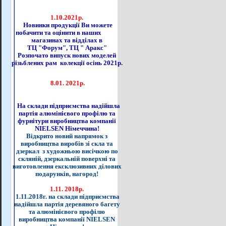
1.10.2021р.
Новинки продукції Ви можете
побачити та оцінити в наших
магазинах та відділах в
ТЦ "Форум", ТЦ " Аракс"
Розпочато випуск нових моделей
різьблених рам колекції осінь 2021р.
8.01. 2021р.
На склади підприємства надійшла
партія алюмінієвого профілю та
фурнітури виробництва компанії
NIELSEN Німеччина!
Відкрито новий напрямок з
виробництва виробів зі скла та
дзеркал з художньою висічкою по
скляній, дзеркальній поверхні та
виготовлення ексклюзивних ділових
подарунків, нагород!
1.11. 2018р.
1.11.2018г. на склади підприємства
надійшла партія деревяного багету
та алюмінієвого профілю
виробництва компанії NIELSEN