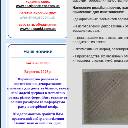
высоким требования качества, н
художнє скло:
www.st-glassdecor.com.ua
Нанесение резьбы высечки, гра
применяют для изготовления:
багетне виробництво:
www.st-baget.com.ua
- декоративных элементов зерка
верстати, обладнання:
- в изготовлении декоративных э
www.st-stanki.com.ua
зеркальных рам;
- в реставрации ваз, люстр, анти
предметов из стекла;
- эксклюзивных наград, севениров
Наші новини
- в производстве эксклюзивных э
интерьера столов, тумб, подставок
Квітень 2020р.
Вересень 2023р.
Виробництво розпочало
виготовлення декоративних
елементів для дому та бізнесу, також
нові моделі дзеркал в металевих
рамах різних форм. Виготовимо за
вашим розміром та пофарбуємо
раму в потрібний колір.
Ми допоможемо зробити Вам
правильний вибір для втілення
Ваших найсміливіших ідей!